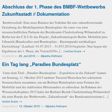
Abschluss der 1. Phase des BMBF-Wettbewerbs
Zukunftsstadt // Dokumentation
Kernbotschaft: Eine neue Balance der Verkehre für eine zukunftsweisende
Gestaltung des Modellquartiers Bundesplatz Als einer von zwei
wissenschaftlichen Partnern des Bezirksamts Charlottenburg-Wilmersdorf zu
Berlin hat der C.E.U.D. das Projekt „Zukunftsmetropole Berlin: Mobilität plus
Urbanität |Bundesallee und Bundesplatz – Knotenpunkt nachhaltiger
Entwicklung“ (Laufzeit: 01.07.2015 – 31.053.2016) begleitet. Nun liegen die
Ergebnisse der 1. Phase, die Vision2030+, […]
weiter lesen →
eingestellt am
20. Juni 2016
von
Aljoscha Hofmann
Ein Tag lang „Paradies Bundesplatz“
Unter dem Titel: „Paradies Bundesplatz – Expedition in die Zukunft“ kamen
am Sonntag, 11. Oktober 2015 mehrere Tausend Menschen bei schönstem
Sonnenschein zusammen, um am Berliner Bundesplatz neue Formen der
Mobilität und des städtischen Miteinanders zu erforschen. Im Rahmen des
Wissenschaftsjahres 2015 hatte der Berliner Bezirk Charlottenburg-Wilmersdorf
die erste Runde des Wettbewerbs „Zukunftsstadt“ des Bundesministeriums […]
weiter lesen →
eingestellt am
12. Oktober 2015
von
Aljoscha Hofmann