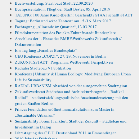
Buchvorstellung: Staat baut Stadt, 22.09.2020
Buchpräsentation: Pflegt der Stadt Bestes, 05. April 2019
TAGUNG: 100 Jahre (Groß-)Berlin: Geschenkt? STAAT schafft STADT
Tagung: Berlin und seine Zentren“ am 15./16. März 2017
Fachtagung „Allmende im Quartier“, 13.03.2017
Filmdokumentation des Projekts Zukunftsstadt Bundesplatz
Abschluss der 1. Phase des BMBF-Wettbewerbs Zukunftsstadt //
Dokumentation
Ein Tag lang „Paradies Bundesplatz“
CEU Konferenz „COP21“, 27.-29. November in Berlin
ZUKUNFTSSTADT | Programm, Wettbewerb, Perspektiven
Radialer Städtebau // Publikation
Konferenz | Urbanity & Human Ecology: Modifying European Urban
Life for Sustainability
RADIAL URBANISM Abschied von der autogerechten Stadtregion
Zukunftswerkstatt Städtebau und Architekturfotografie: „Radikal
Radial“ − stadtentwicklungspolitische Auseinandersetzung mit den
großen Straßen Berlins
Princes Foundation eröffnet Immatrikulation zum Master in
„Sustainable Urbanism“
Sustainability Forum Frankfurt: Stadt der Zukunft – Städtebau und
Investment im Dialog
Jahrestagung des C.E.U. Deutschland 2011 in Emmendingen
2010 Jahr des Städtebaus