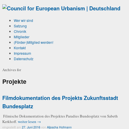
Wer wir sind
Satzung
Chronik
Mitglieder
(Förder-)Mitglied werden!
Kontakt
Impressum
Datenschutz
Archives for
Projekte
Filmdokumentation des Projekts Zukunftsstadt
Bundesplatz
Filmische Dokumentation des Projektes Paradies Bundesplatz von Sabeth
Kerkhoff.
weiter lesen →
eingestellt am
27. Juni 2016
von
Aljoscha Hofmann