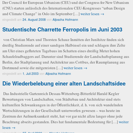
Der Council for European Urbanism (CEU) und der Congress for New Urbanism
(CNU) starten anlässlich des Internationalen CEU-Kongresses “urban Design
and Climate Change” in Oslo im September […]
weiter lesen →
eingestellt am
24. August 2008
von
Aljoscha Hofmann
Studentische Charrette Ferropolis im Juni 2003
von Christian Marx und Thorsten Schauz Inmitten der Junihitze finden sich
dreißig Studierende auf einer sandigen Halbinsel ein und schlagen ihre Zelte
am Ufer eines gefluteten Tagebaus im Schatten eines dreißig Meter hohen
Schaufelradbaggers auf. Darunter sind Studierende der Landschaftsplanung aus
Berlin, der Stadtplanung und Architektur aus Cottbus, der Raumplanung aus
Dortmund sowie die mitgereisten […]
weiter lesen →
eingestellt am
1. Juli 2003
von
Aljoscha Hofmann
Die Wiederbelebung einer alten Landschaftsidee
Das Industrielle Gartenreich Dessau-Wittenberg-Bitterfeld Harald Kegler
Bewertungen von Landschaften, von Städtebau und Architektur sind stets
kulturellen Schwankungen in der Öffentlichkeit, d. h. von sich wandelnden
Wertschätzungen in der Gesellschaft unterworfen gewesen – was heute im
Zentrum der Aufmerksamkeit steht, hat vor gar nicht allzu langer ohne jede
Beachtung abseits gestanden. Dies hat fundamentale Bedeutung für […]
weiter
lesen →