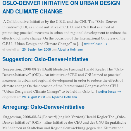
OSLO-DENVER INITIATIVE ON URBAN DESIGN
AND CLIMATE CHANGE
A Collaborative Initiative by the C.E.U. and the CNU The “Oslo-Denver-
Initiative” (ODI) is a joint initiative of C.E.U. and CNU that is aimed at
promoting practical measures in urban and regional development to reduce the
effects of climate change. On the occasion of the International Congress of the
C.E.U. “Urban Design and Climate Change” to […]
weiter lesen →
eingestellt am
20. September 2008
von
Aljoscha Hofmann
Suggestion: Oslo-Denver-Initiative
Suggestion, 2008-08-28 |Draft| (deutsche Fassung) Harald Kegler The “Oslo-
Denver-Initiative” (ODI) – An initiative of CEU and CNU aimed at practical
measures in urban and regional development in order to reduce the effects of
climate change On the occasion of the International Congress of the CEU
“Urban Design and Climate Change” to be held in Oslo […]
weiter lesen →
eingestellt am
28. August 2008
von
Aljoscha Hofmann
Anregung: Oslo-Denver-Initiative
Suggestion, 2008-08-24 |Entwurf| (english Version) Harald Kegler The „Oslo-
Denver-Initiative“ (ODI) – Eine Initiative des CEU und des CNU für praktische
Maßnahmen in Städtebau und Regionalentwicklung gegen den Klimawandel