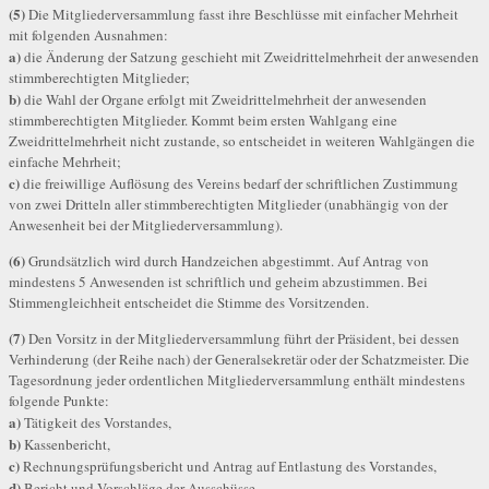
(5)
Die Mitgliederversammlung fasst ihre Beschlüsse mit einfacher Mehrheit
mit folgenden Ausnahmen:
a)
die Änderung der Satzung geschieht mit Zweidrittelmehrheit der anwesenden
stimmberechtigten Mitglieder;
b)
die Wahl der Organe erfolgt mit Zweidrittelmehrheit der anwesenden
stimmberechtigten Mitglieder. Kommt beim ersten Wahlgang eine
Zweidrittelmehrheit nicht zustande, so entscheidet in weiteren Wahlgängen die
einfache Mehrheit;
c)
die freiwillige Auflösung des Vereins bedarf der schriftlichen Zustimmung
von zwei Dritteln aller stimmberechtigten Mitglieder (unabhängig von der
Anwesenheit bei der Mitgliederversammlung).
(6)
Grundsätzlich wird durch Handzeichen abgestimmt. Auf Antrag von
mindestens 5 Anwesenden ist schriftlich und geheim abzustimmen. Bei
Stimmengleichheit entscheidet die Stimme des Vorsitzenden.
(7)
Den Vorsitz in der Mitgliederversammlung führt der Präsident, bei dessen
Verhinderung (der Reihe nach) der Generalsekretär oder der Schatzmeister. Die
Tagesordnung jeder ordentlichen Mitgliederversammlung enthält mindestens
folgende Punkte:
a)
Tätigkeit des Vorstandes,
b)
Kassenbericht,
c)
Rechnungsprüfungsbericht und Antrag auf Entlastung des Vorstandes,
d)
Bericht und Vorschläge der Ausschüsse,