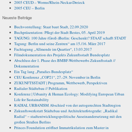
2005 CEUD – Worms/Rhein-Neckar-Dreieck
2005 CEU – Berlin
Neueste Beiträge
Buchvorstellung: Staat baut Stadt, 22.09.2020
Buchpräsentation: Pflegt der Stadt Bestes, 05. April 2019
TAGUNG: 100 Jahre (Groß-)Berlin: Geschenkt? STAAT schafft STADT
Tagung: Berlin und seine Zentren“ am 15./16. März 2017
Fachtagung „Allmende im Quartier“, 13.03.2017
Filmdokumentation des Projekts Zukunftsstadt Bundesplatz
Abschluss der 1. Phase des BMBF-Wettbewerbs Zukunftsstadt //
Dokumentation
Ein Tag lang „Paradies Bundesplatz“
CEU Konferenz „COP21“, 27.-29. November in Berlin
ZUKUNFTSSTADT | Programm, Wettbewerb, Perspektiven
Radialer Städtebau // Publikation
Konferenz | Urbanity & Human Ecology: Modifying European Urban
Life for Sustainability
RADIAL URBANISM Abschied von der autogerechten Stadtregion
Zukunftswerkstatt Städtebau und Architekturfotografie: „Radikal
Radial“ − stadtentwicklungspolitische Auseinandersetzung mit den
großen Straßen Berlins
Princes Foundation eröffnet Immatrikulation zum Master in