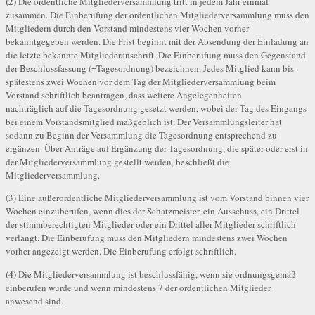
(2)
Die ordentliche Mitgliederversammlung tritt in jedem Jahr einmal
zusammen. Die Einberufung der ordentlichen Mitgliederversammlung muss den
Mitgliedern durch den Vorstand mindestens vier Wochen vorher
bekanntgegeben werden. Die Frist beginnt mit der Absendung der Einladung an
die letzte bekannte Mitgliederanschrift. Die Einberufung muss den Gegenstand
der Beschlussfassung (=Tagesordnung) bezeichnen. Jedes Mitglied kann bis
spätestens zwei Wochen vor dem Tag der Mitgliederversammlung beim
Vorstand schriftlich beantragen, dass weitere Angelegenheiten
nachträglich auf die Tagesordnung gesetzt werden, wobei der Tag des Eingangs
bei einem Vorstandsmitglied maßgeblich ist. Der Versammlungsleiter hat
sodann zu Beginn der Versammlung die Tagesordnung entsprechend zu
ergänzen. Über Anträge auf Ergänzung der Tagesordnung, die später oder erst in
der Mitgliederversammlung gestellt werden, beschließt die
Mitgliederversammlung.
(3) Eine außerordentliche Mitgliederversammlung ist vom Vorstand binnen vier
Wochen einzuberufen, wenn dies der Schatzmeister, ein Ausschuss, ein Drittel
der stimmberechtigten Mitglieder oder ein Drittel aller Mitglieder schriftlich
verlangt. Die Einberufung muss den Mitgliedern mindestens zwei Wochen
vorher angezeigt werden. Die Einberufung erfolgt schriftlich.
(4)
Die Mitgliederversammlung ist beschlussfähig, wenn sie ordnungsgemäß
einberufen wurde und wenn mindestens 7 der ordentlichen Mitglieder
anwesend sind.