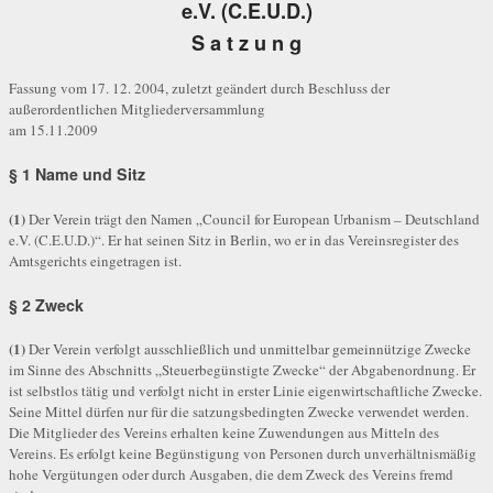
e.V. (C.E.U.D.)
S a t z u n g
Fassung vom 17. 12. 2004, zuletzt geändert durch Beschluss der
außerordentlichen Mitgliederversammlung
am 15.11.2009
§ 1 Name und Sitz
(1)
Der Verein trägt den Namen „Council for European Urbanism – Deutschland
e.V. (C.E.U.D.)“. Er hat seinen Sitz in Berlin, wo er in das Vereinsregister des
Amtsgerichts eingetragen ist.
§ 2 Zweck
(1)
Der Verein verfolgt ausschließlich und unmittelbar gemeinnützige Zwecke
im Sinne des Abschnitts „Steuerbegünstigte Zwecke“ der Abgabenordnung. Er
ist selbstlos tätig und verfolgt nicht in erster Linie eigenwirtschaftliche Zwecke.
Seine Mittel dürfen nur für die satzungsbedingten Zwecke verwendet werden.
Die Mitglieder des Vereins erhalten keine Zuwendungen aus Mitteln des
Vereins. Es erfolgt keine Begünstigung von Personen durch unverhältnismäßig
hohe Vergütungen oder durch Ausgaben, die dem Zweck des Vereins fremd