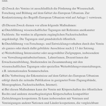
sind.
(2)
Zweck des Vereins ist ausschließlich die Förderung der Wissenschaft,
Forschung und Bildung auf dem Gebiet des European Urbanism. Zur
Konkretisierung des Begriffs European Urbanism wird auf Anlage 1 verwiesen.
(3)
Diesem Zweck dienen vor allem folgende Maßnahmen:
a)
Durchführung wissenschaftlicher Tagungen mit Referaten anerkannter
Fachleute. Sie werden in allgemein zugänglichen Fachzeitschriften
angekündigt. Die Tagungen sind grundsätzlich öffentlich.
b)
Durchführung von Forschungs- und Entwicklungsvorhaben durch den Verein
als ganzes oder durch dafür gebildete Ausschüsse nach § 13 der Satzung.
c)
Weiterbildung Interessierter oder ausgewählter Zielgruppen, insbesondere
von Verwaltungsmitarbeiter/innen, Lehrer/innen, Dozent/innen der
Erwachsenenbildung, Studierenden im Zusammenhang mit den
wissenschaftlichen Tagungen oder speziellen Weiterbildungsveranstaltungen,
z.B. internationalen Sommerschulen.
d)
Die Verbreitung der Erkenntnisse auf dem Gebiet des European Urbanism
erfolgt durch die zeitnahe Publikation in geeigneter Form (Tagungsbände,
Monographien, Fachzeitschriften, Internet).
e)
Bei diesen Maßnahmen kann der Verein mit Körperschaften des öffentlichen
Rechts und anderen steuerbegünstigten Körperschaften kompatibler
Zielrichtungen kooperieren. Er kann insbesondere mit Vereinen und
Vereinigungen anderer Nationen und Länder kooperieren, die vergleichbare