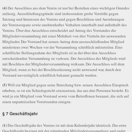
(4)
Der Ausschluss aus dem Verein ist nur bei Bestehen eines wichtigen Grundes
zulässig. Ausschließungsgründe sind insbesondere grobe Verstöße gegen
Satzung und Interessen des Vereins und gegen Beschlüsse und Anordnungen
der Vereinsorgane sowie unehrenhaftes Verhalten innerhalb und außerhalb des
Vereins. Über den Ausschluss entscheidet auf Antrag des Vorstandes die
Mitgliederversammlung mit einer Mehrheit von drei Vierteln der anwesenden
Mitglieder. Der Vorstand hat seinen Antrag dem auszuschließenden Mitglied
mindestens zwei Wochen vor der Versammlung schriftlich mitzuteilen. Eine
schriftliche Stellungnahme des Mitglieds ist in der über den Ausschluss
entscheidenden Versammlung zu verlesen. Der Ausschluss des Mitglieds wird
mit Beschluss der Mitgliederversammlung wirksam. Der Ausschluss soll dem
Mitglied, wenn es bei der Beschlussfassung nicht anwesend war, durch den
Vorstand unverzüglich schriftlich bekannt gemacht werden.
(5)
Will ein Mitglied gegen seine Streichung bzw. seinen Ausschluss Einspruch
erheben, so ist ein Schiedsgericht einzusetzen, das aus drei Personen besteht. Es
wird je ein Mitglied vom Vorstand sowie vom Betroffenen benannt, die sich auf
einen unparteiischen Vorsitzenden einigen.
§ 7 Geschäftsjahr
(1)
Das Geschäftsjahr des Vereins ist mit dem Kalenderjahr identisch. Das erste
Geschäftsjahr beginnt mit der gründenden Mitgliederversammlung und endet