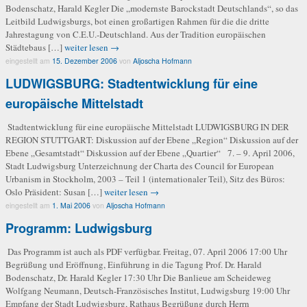
Bodenschatz, Harald Kegler Die „modernste Barockstadt Deutschlands“, so das
Leitbild Ludwigsburgs, bot einen großartigen Rahmen für die die dritte
Jahrestagung von C.E.U.-Deutschland. Aus der Tradition europäischen
Städtebaus […]
weiter lesen →
eingestellt am
15. Dezember 2006
von
Aljoscha Hofmann
LUDWIGSBURG: Stadtentwicklung für eine
europäische Mittelstadt
Stadtentwicklung für eine europäische Mittelstadt LUDWIGSBURG IN DER
REGION STUTTGART: Diskussion auf der Ebene „Region“ Diskussion auf der
Ebene „Gesamtstadt“ Diskussion auf der Ebene „Quartier“ 7. – 9. April 2006,
Stadt Ludwigsburg Unterzeichnung der Charta des Council for European
Urbanism in Stockholm, 2003 – Teil 1 (internationaler Teil), Sitz des Büros:
Oslo Präsident: Susan […]
weiter lesen →
eingestellt am
1. Mai 2006
von
Aljoscha Hofmann
Programm: Ludwigsburg
Das Programm ist auch als PDF verfügbar. Freitag, 07. April 2006 17:00 Uhr
Begrüßung und Eröffnung, Einführung in die Tagung Prof. Dr. Harald
Bodenschatz, Dr. Harald Kegler 17:30 Uhr Die Banlieue am Scheideweg
Wolfgang Neumann, Deutsch-Französisches Institut, Ludwigsburg 19:00 Uhr
Empfang der Stadt Ludwigsburg, Rathaus Begrüßung durch Herrn