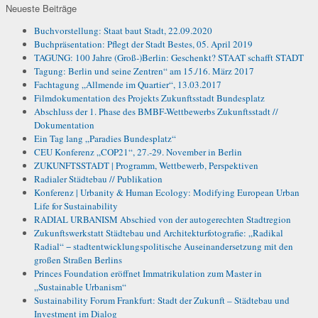
Neueste Beiträge
Buchvorstellung: Staat baut Stadt, 22.09.2020
Buchpräsentation: Pflegt der Stadt Bestes, 05. April 2019
TAGUNG: 100 Jahre (Groß-)Berlin: Geschenkt? STAAT schafft STADT
Tagung: Berlin und seine Zentren“ am 15./16. März 2017
Fachtagung „Allmende im Quartier“, 13.03.2017
Filmdokumentation des Projekts Zukunftsstadt Bundesplatz
Abschluss der 1. Phase des BMBF-Wettbewerbs Zukunftsstadt //
Dokumentation
Ein Tag lang „Paradies Bundesplatz“
CEU Konferenz „COP21“, 27.-29. November in Berlin
ZUKUNFTSSTADT | Programm, Wettbewerb, Perspektiven
Radialer Städtebau // Publikation
Konferenz | Urbanity & Human Ecology: Modifying European Urban
Life for Sustainability
RADIAL URBANISM Abschied von der autogerechten Stadtregion
Zukunftswerkstatt Städtebau und Architekturfotografie: „Radikal
Radial“ − stadtentwicklungspolitische Auseinandersetzung mit den
großen Straßen Berlins
Princes Foundation eröffnet Immatrikulation zum Master in
„Sustainable Urbanism“
Sustainability Forum Frankfurt: Stadt der Zukunft – Städtebau und
Investment im Dialog